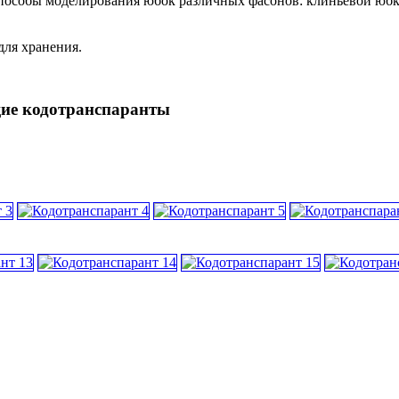
особы моделирования юбок различных фасонов: клиньевой юбки,
для хранения.
щие кодотранспаранты