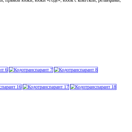
 прямой юбки, юбки «годе», юбок с кокеткой, рельефами,